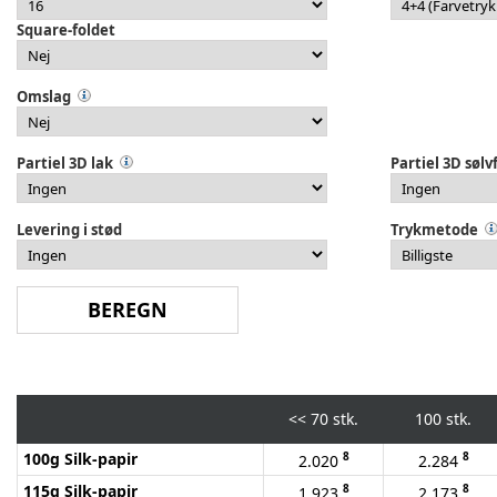
Square-foldet
Omslag
Partiel 3D lak
Partiel 3D sølv
Levering i stød
Trykmetode
<<
70 stk.
100 stk.
100g Silk-papir
8
8
2.020
2.284
115g Silk-papir
8
8
1.923
2.173