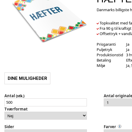
Danmarks billigste 
Topkvalitet med fa
Fra 90 g til kraftig
Offsettryk + vandl
Prisgaranti
Ja
Puljetryk
Ja
Produktionstid
3 h
Betaling
Eft
Miljø
Ja,
DINE MULIGHEDER
Antal
Antal original
(stk.)
Tværformat
Sider
Farver