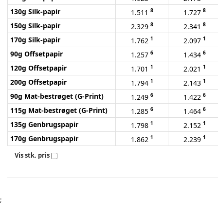
130g Silk-papir
8
8
1.511
1.727
150g Silk-papir
8
8
2.329
2.341
170g Silk-papir
1
1
1.762
2.097
90g Offsetpapir
6
6
1.257
1.434
120g Offsetpapir
1
1
1.701
2.021
200g Offsetpapir
1
1
1.794
2.143
90g Mat-bestrøget (G-Print)
6
6
1.249
1.422
115g Mat-bestrøget (G-Print)
6
6
1.285
1.464
135g Genbrugspapir
1
1
1.798
2.152
170g Genbrugspapir
1
1
1.862
2.239
Vis stk. pris
;