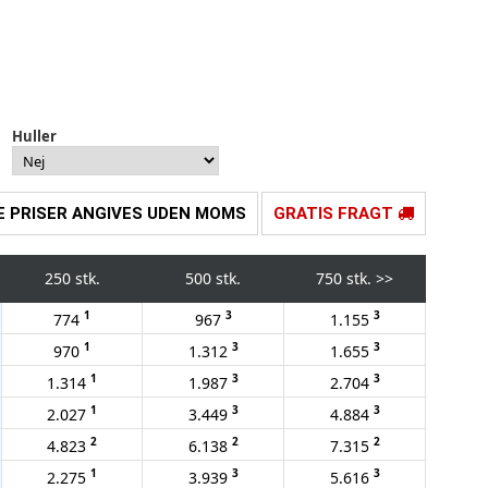
Huller
E PRISER ANGIVES UDEN MOMS
GRATIS FRAGT
250 stk.
500 stk.
750 stk.
>>
1
3
3
774
967
1.155
1
3
3
970
1.312
1.655
1
3
3
1.314
1.987
2.704
1
3
3
2.027
3.449
4.884
2
2
2
4.823
6.138
7.315
1
3
3
2.275
3.939
5.616