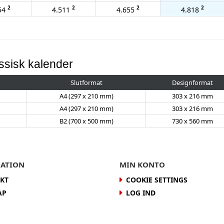
2
2
2
2
54
4.511
4.655
4.818
ssisk kalender
Slutformat
Designformat
A4 (297 x 210 mm)
303 x 216 mm
A4 (297 x 210 mm)
303 x 216 mm
B2 (700 x 500 mm)
730 x 560 mm
ATION
MIN KONTO
KT
COOKIE SETTINGS
AP
LOG IND