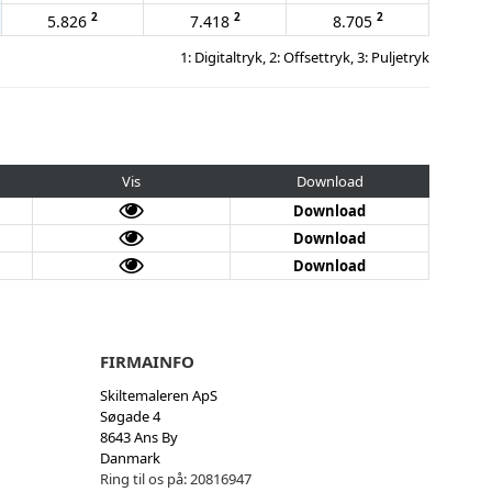
2
2
2
5.826
7.418
8.705
1: Digitaltryk, 2: Offsettryk, 3: Puljetryk
Vis
Download
Download
Download
Download
FIRMAINFO
Skiltemaleren ApS
Søgade 4
8643 Ans By
Danmark
Ring til os på:
20816947