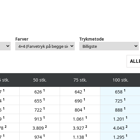
Farver
Trykmetode
ALL
 stk.
50 stk.
75 stk.
100 stk.
1
1
1
1
7
626
642
658
1
1
1
1
4
655
690
725
1
1
1
1
5
722
804
888
1
1
1
1
9
913
1.061
1.201
2
2
2
2
78
3.809
3.927
4.043
1
1
1
1
7
974
1.138
1.295