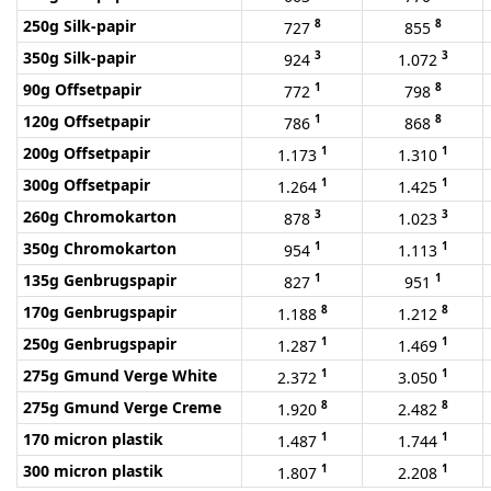
250g Silk-papir
8
8
727
855
350g Silk-papir
3
3
924
1.072
90g Offsetpapir
1
8
772
798
120g Offsetpapir
1
8
786
868
200g Offsetpapir
1
1
1.173
1.310
300g Offsetpapir
1
1
1.264
1.425
260g Chromokarton
3
3
878
1.023
350g Chromokarton
1
1
954
1.113
135g Genbrugspapir
1
1
827
951
170g Genbrugspapir
8
8
1.188
1.212
250g Genbrugspapir
1
1
1.287
1.469
275g Gmund Verge White
1
1
2.372
3.050
275g Gmund Verge Creme
8
8
1.920
2.482
170 micron plastik
1
1
1.487
1.744
300 micron plastik
1
1
1.807
2.208