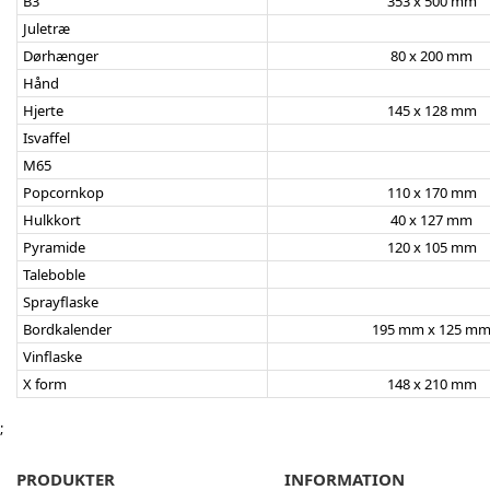
B3
353 x 500 mm
Juletræ
Dørhænger
80 x 200 mm
Hånd
Hjerte
145 x 128 mm
Isvaffel
M65
Popcornkop
110 x 170 mm
Hulkkort
40 x 127 mm
Pyramide
120 x 105 mm
Taleboble
Sprayflaske
Bordkalender
195 mm x 125 m
Vinflaske
X form
148 x 210 mm
;
PRODUKTER
INFORMATION