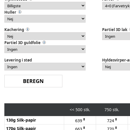
Huller
Kachering
Partiel 3D lak
Partiel 3D guldfolie
Levering i stød
Hyldesvirper-a
<<
500 stk.
750 stk.
130g Silk-papir
8
8
639
724
170g Silk-papir
8
8
663
770