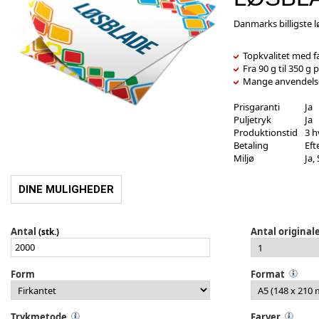
Danmarks billigste l
Topkvalitet med fa
Fra 90 g til 350 g p
Mange anvendelse
Prisgaranti
Ja
Puljetryk
Ja
Produktionstid
3 h
Betaling
Eft
Miljø
Ja,
DINE MULIGHEDER
Antal
Antal original
(stk.)
Form
Format
Trykmetode
Farver