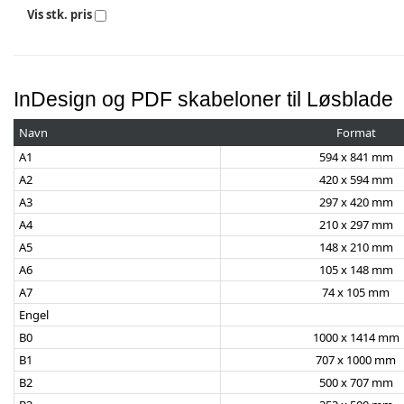
Vis stk. pris
InDesign og PDF skabeloner til Løsblade
Navn
Format
A1
594 x 841 mm
A2
420 x 594 mm
A3
297 x 420 mm
A4
210 x 297 mm
A5
148 x 210 mm
A6
105 x 148 mm
A7
74 x 105 mm
Engel
B0
1000 x 1414 mm
B1
707 x 1000 mm
B2
500 x 707 mm